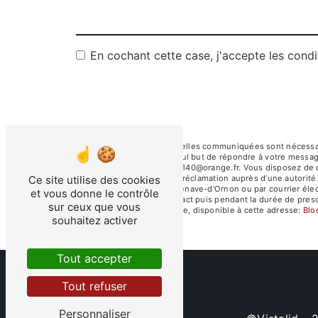
En cochant cette case, j'accepte les condi
** Les données personnelles communiquées sont nécessaires
sous-traitants dans le seul but de répondre à votre mess
Villenave-d'Ornon aes33140@orange.fr. Vous disposez de droi
du droit d’introduire une réclamation auprès d’une autorit
Ce site utilise des cookies
de Chambéry, 33140 Villenave-d'Ornon ou par courrier élec
et vous donne le contrôle
période de prise de contact puis pendant la durée de prescr
sur ceux que vous
démarchage téléphonique, disponible à cette adresse:
Blo
souhaitez activer
Tout accepter
Tout refuser
Personnaliser