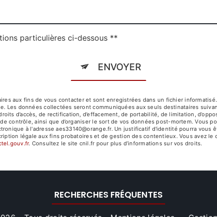
tions particulières ci-dessous **
ENVOYER
 aux fins de vous contacter et sont enregistrées dans un fichier informatisé.
age. Les données collectées seront communiquées aux seuls destinataires suiv
ts d’accès, de rectification, d’effacement, de portabilité, de limitation, d’opp
é de contrôle, ainsi que d’organiser le sort de vos données post-mortem. Vous po
tronique à l'adresse aes33140@orange.fr. Un justificatif d'identité pourra vo
iption légale aux fins probatoires et de gestion des contentieux. Vous avez le dr
ctel.gouv.fr
. Consultez le site cnil.fr pour plus d’informations sur vos droits.
RECHERCHES FRÉQUENTES