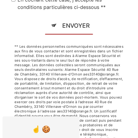
conditions particulières ci-dessous **
ENVOYER
** Les données personnelles communiquées sont nécessaires
aux fins de vous contacter et sont enregistrées dans un fichier
informatisé. Elles sont destinées à Alarme Espace Sécurité et
ses sous-traitants dans le seul but de répondre à votre
message. Les données collectées seront communiquées aux
seuls destinataires suivants: Alarme Espace Sécurité 40 Rue
de Chambéry, 33140 Villenave-d'Ornon aes33140@orange.fr.
Vous disposez de droits d’accès, de rectification, d’effacement,
de portabilité, de limitation, d’opposition, de retrait de votre
consentement à tout moment et du droit d’introduire une
réclamation auprès d’une autorité de contrôle, ainsi que
d’organiser le sort de vos données post-mortem. Vous pouvez
exercer ces droits par voie postale à l'adresse 40 Rue de
Chambéry, 33140 Villenave-d'Ornon ou par courrier
électronique à l'adresse aes33140@orange.fr. Un justificatif
d'identité pourra vous être demandé. Nous conservons vos
données pendant la période de prise de contact puis pendant
la durée de prescription légale aux fins probatoires et de
gestion des contentieux. Vous avez le droit de vous inscrire
sur la liste d'opposition au démarchage téléphonique,